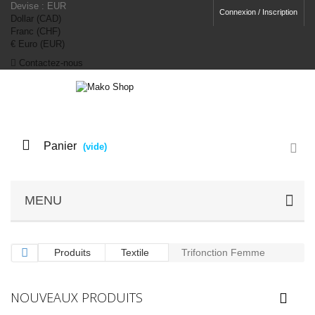
Devise :
EUR
Connexion / Inscription
Dollar (CAD)
Franc (CHF)
€ Euro (EUR)
Contactez-nous
Panier
(vide)
MENU
Produits
Textile
Trifonction Femme
NOUVEAUX PRODUITS