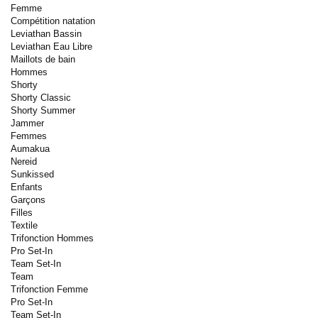
Femme
Compétition natation
Leviathan Bassin
Leviathan Eau Libre
Maillots de bain
Hommes
Shorty
Shorty Classic
Shorty Summer
Jammer
Femmes
Aumakua
Nereid
Sunkissed
Enfants
Garçons
Filles
Textile
Trifonction Hommes
Pro Set-In
Team Set-In
Team
Trifonction Femme
Pro Set-In
Team Set-In