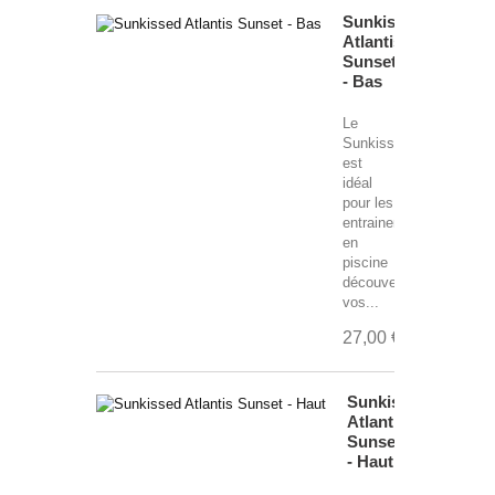
Sunkissed
Atlantis
Sunset
- Bas
Le
Sunkissed
est
idéal
pour les
entrainements
en
piscine
découverte,
vos...
27,00 €
Sunkissed
Atlantis
Sunset
- Haut