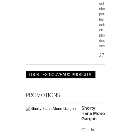
est
idéal
pour
les
entrainements
en
piscine
découverte,
vos...
27,00 €
TOUS LES NOUVEAUX PRODUITS
PROMOTIONS
Shorty
Hana Mono
Garçon
C'est la