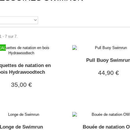
 - 7 sur 7.
EAU
Pull Buoy Swimru
quettes de natation en
bois Hydrawoodtech
44,90 €
35,00 €
Longe de Swimrun
Bouée de natation 