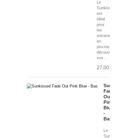
Le
Sunkissed
est
idéal
pour
les
entrainements
en
piscine
découverte,
vos...
27,00 €
Sunkissed
Fade
Out
Pink
Blue
-
Bas
Le
Sunkissed