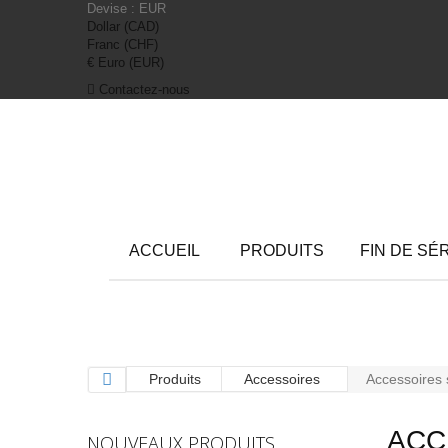
Devise :
EUR
Dollar (CAD)
Franc (CHF)
€ Euro (EUR)
Contactez-nous
ACCUEIL
PRODUITS
FIN DE SÉ
Produits
Accessoires
Accessoires
ACC
NOUVEAUX PRODUITS