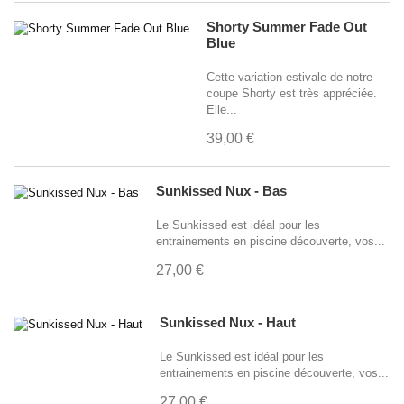
Noir et Bleu
(1)
Shorty Summer Fade Out
Noir et Rose
(1)
Blue
Noir et Blanc
(1)
Cette variation estivale de notre
Rouge et Bleu
(1)
coupe Shorty est très appréciée.
Elle...
Rose et Bleu et Blanc
(1)
39,00 €
Bleu et Lime
(1)
Bleu et Noir et Lime
(1)
Sunkissed Nux - Bas
Rouge et Blanc et Noir
(1)
fumé/argenté
(2)
Le Sunkissed est idéal pour les
entrainements en piscine découverte, vos...
bleu/ruby
(2)
27,00 €
fumé/bleu
(1)
fumé/ruby
(1)
Sunkissed Nux - Haut
fumé/ombre
(1)
vert / noir
(1)
Le Sunkissed est idéal pour les
entrainements en piscine découverte, vos...
27,00 €