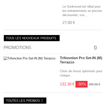
Le Sunkissed est idéal pour
les entrainements en piscine
découverte, vos...
27,00 €
TOUS LES NOUVEAUX PRODUITS
PROMOTIONS
Trifonction Pro Set-IN (M)
Terrazzo
Choix de tissus optimisés pour
chaque...
132,30 €
-30%
189,00 €
TOUTES LES PROMOS