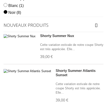
Blanc
(1)
Noir
(8)
Rose
(1)
NOUVEAUX PRODUITS
Blanc et transparent
(2)
Turquoise
(1)
Shorty Summer Nux
Rose et Turquoise
(1)
Cette variation estivale de notre coupe Shorty
Rouge et Blanc
(3)
est très appréciée. Elle...
Noir et Jaune
(1)
39,00 €
Bleu et Blanc
(4)
Jaune et Vert
(2)
Shorty Summer Atlantis
Lime et Bleu Marine
(1)
Sunset
Rose et Violet
(1)
Cette variation estivale de notre
coupe Shorty est très appréciée.
Blanc et Bleu Clair
(1)
Elle...
Orange et Transparent
(1)
39,00 €
Rouge et Noir
(3)