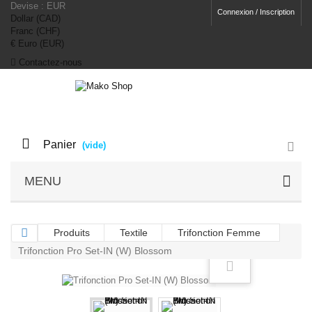
Devise :
EUR
Connexion / Inscription
Dollar (CAD)
Franc (CHF)
€ Euro (EUR)
Contactez-nous
Panier
(vide)
MENU
Produits
Textile
Trifonction Femme
Trifonction Pro Set-IN (W) Blossom