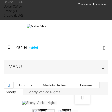
Devise :
EUR
Connexion / Inscription
Dollar (CAD)
Franc (CHF)
€ Euro (EUR)
Panier
(vide)
MENU
Produits
Maillots de bain
Hommes
Shorty
Shorty Venice Nights