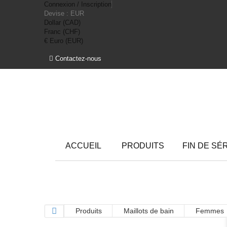
Connexion / Inscription
Devise :
EUR
Dollar (CAD)
Franc (CHF)
€ Euro (EUR)
Contactez-nous
ACCUEIL
PRODUITS
FIN DE SÉ
Produits
Maillots de bain
Femmes