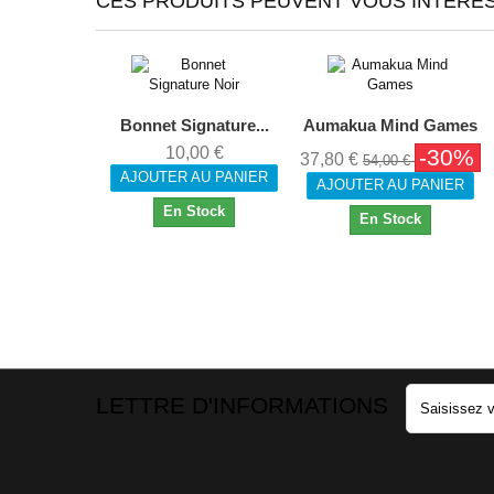
CES PRODUITS PEUVENT VOUS INTÉRES
Bonnet Signature...
Aumakua Mind Games
10,00 €
-30%
37,80 €
54,00 €
AJOUTER AU PANIER
AJOUTER AU PANIER
En Stock
En Stock
LETTRE D'INFORMATIONS