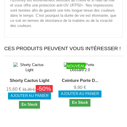
H2Infinity est extrêmement résistant au chlore et à l’eau de mer
et vous offre une protection anti-UV UFP50+. Nos impressions
sont testées afin de garantir une très longue tenue des couleurs
dans le temps. C’est pourquoi la durée de vie est étonnante, que
ce soit en termes de résistance de la matière ou de la vivacité
des couleurs.
CES PRODUITS PEUVENT VOUS INTÉRESSER !
NOUVEAU
Shorty Cactus Light
Ceinture Porte D...
9,90 €
-50%
15,60 €
31,20 €
AJOUTER AU PANIER
AJOUTER AU PANIER
En Stock
En Stock