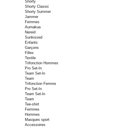
Shorty
Shorty Classic
Shorty Summer
Jammer
Femmes
Aumakua
Nereid
Sunkissed
Enfants
Garçons
Filles
Textile
Trifonction Hommes
Pro Set-In
Team Set-In
Team
Trifonction Femme
Pro Set-In
Team Set-In
Team
Tee-shirt
Femmes
Hommes
Masques sport
Accessoires