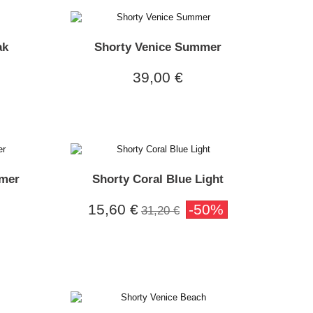
ak
Shorty Venice Summer
39,00 €
mmer
Shorty Coral Blue Light
15,60 €
-50%
31,20 €