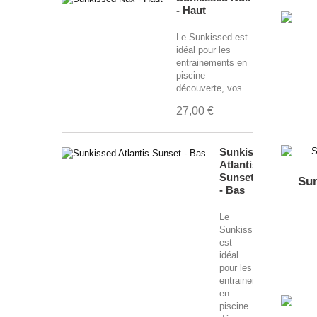
- Haut
Le Sunkissed est
idéal pour les
entrainements en
piscine
découverte, vos...
27,00 €
Sunkissed
Atlantis
Sunset
Su
- Bas
Le
Sunkissed
est
idéal
pour les
entrainements
en
piscine