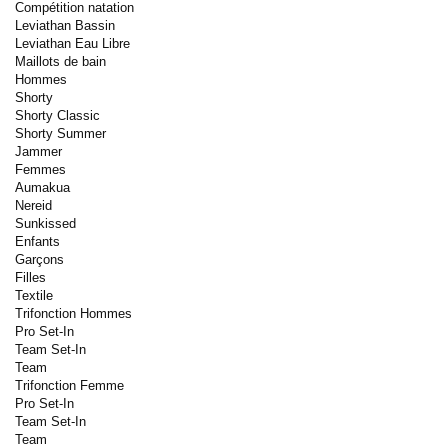
Compétition natation
Leviathan Bassin
Leviathan Eau Libre
Maillots de bain
Hommes
Shorty
Shorty Classic
Shorty Summer
Jammer
Femmes
Aumakua
Nereid
Sunkissed
Enfants
Garçons
Filles
Textile
Trifonction Hommes
Pro Set-In
Team Set-In
Team
Trifonction Femme
Pro Set-In
Team Set-In
Team