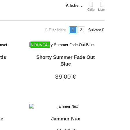
Afficher :
Grille
Liste
Précédent
1
2
Suivant
NOUVEAU
tis
Shorty Summer Fade Out
Blue
39,00 €
ue
Jammer Nux