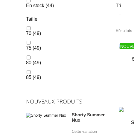
En stock
(44)
Tri
Taille
Résultats 
70
(49)
NOUV
75
(49)
80
(49)
85
(49)
90
(49)
NOUVEAUX PRODUITS
95
(32)
Shorty Summer
Nux
100
(32)
S
Cette variation