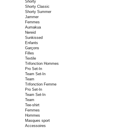
Shorty
Shorty Classic
Shorty Summer
Jammer
Femmes
Aumakua
Nereid
Sunkissed
Enfants
Garçons
Filles
Textile
Trifonction Hommes
Pro Set-In
Team Set-In
Team
Trifonction Femme
Pro Set-In
Team Set-In
Team
Tee-shirt
Femmes
Hommes
Masques sport
Accessoires