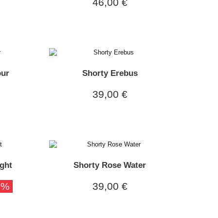
46,00 €
our
Shorty Erebus
39,00 €
ight
Shorty Rose Water
0%
39,00 €