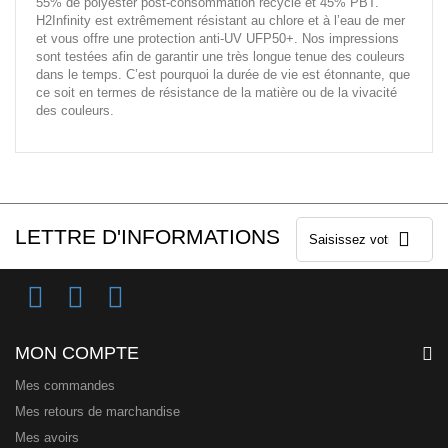
55% de polyester post-consommation recyclé et 45% PBT.
H2Infinity est extrêmement résistant au chlore et à l’eau de mer
et vous offre une protection anti-UV UFP50+. Nos impressions
sont testées afin de garantir une très longue tenue des couleurs
dans le temps. C’est pourquoi la durée de vie est étonnante, que
ce soit en termes de résistance de la matière ou de la vivacité
des couleurs.
LETTRE D'INFORMATIONS
MON COMPTE
Mes commandes
Mes retours de marchandise
Mes avoirs