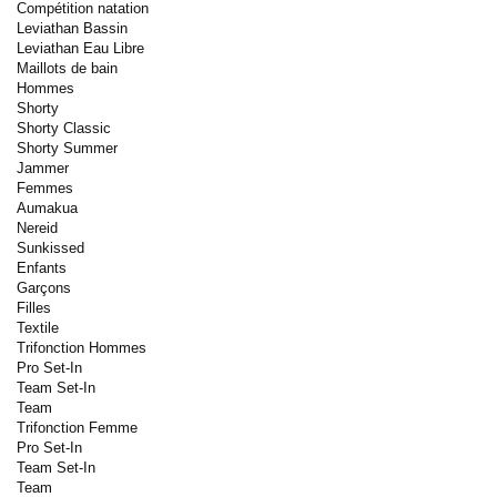
Compétition natation
Leviathan Bassin
Leviathan Eau Libre
Maillots de bain
Hommes
Shorty
Shorty Classic
Shorty Summer
Jammer
Femmes
Aumakua
Nereid
Sunkissed
Enfants
Garçons
Filles
Textile
Trifonction Hommes
Pro Set-In
Team Set-In
Team
Trifonction Femme
Pro Set-In
Team Set-In
Team