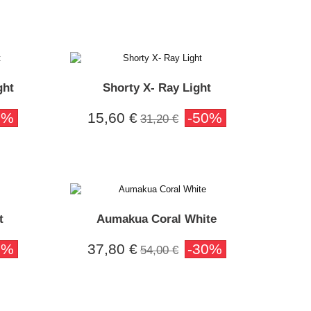
ght
Shorty X- Ray Light
0%
15,60 €
-50%
31,20 €
t
Aumakua Coral White
0%
37,80 €
-30%
54,00 €