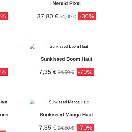
Nereid Pixel
0%
37,80 €
-30%
54,00 €
Sunkissed Boom Haut
0%
7,35 €
-70%
24,50 €
ines
Sunkissed Manga Haut
7,35 €
-70%
24,50 €