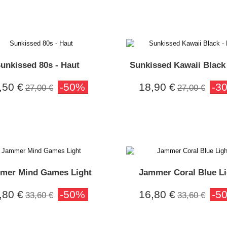
unkissed 80s - Haut
Sunkissed Kawaii Black
,50 €
-50%
18,90 €
-3
27,00 €
27,00 €
mer Mind Games Light
Jammer Coral Blue Li
,80 €
-50%
16,80 €
-5
33,60 €
33,60 €