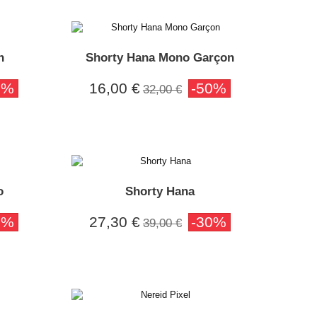
n
Shorty Hana Mono Garçon
0%
16,00 €
-50%
32,00 €
o
Shorty Hana
0%
27,30 €
-30%
39,00 €