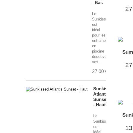
- Bas
27
Le
Sunkissed
est
idéal
pour les
entrainements
en
piscine
Sum
découverte,
vos...
27
27,00 €
Sunkissed
Atlantis
Sunset
- Haut
Sunk
Le
Sunkissed
est
13
idéal