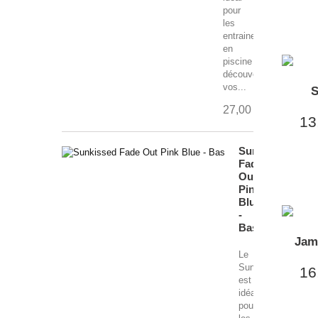
pour
les
entrainements
en
piscine
découverte,
vos...
S
27,00 €
13
Sunkissed
Fade
Out
Pink
Blue
-
Bas
Jam
Le
Sunkissed
16
est
idéal
pour