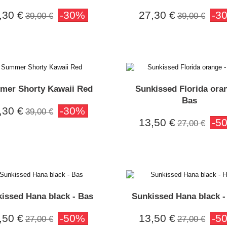
,30 €
-30%
27,30 €
-3
39,00 €
39,00 €
mer Shorty Kawaii Red
Sunkissed Florida ora
Bas
,30 €
-30%
39,00 €
13,50 €
-5
27,00 €
issed Hana black - Bas
Sunkissed Hana black -
,50 €
-50%
13,50 €
-5
27,00 €
27,00 €