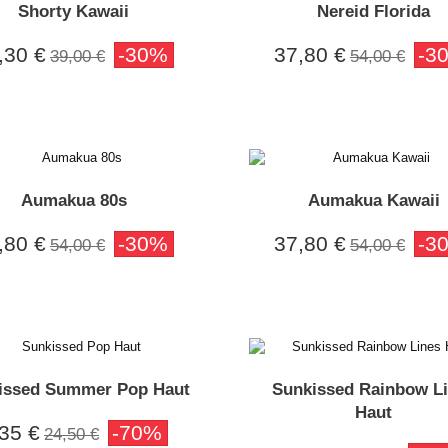
Shorty Kawaii
Nereid Florida
,30 €
-30%
37,80 €
-3
39,00 €
54,00 €
Aumakua 80s
Aumakua Kawaii
,80 €
-30%
37,80 €
-3
54,00 €
54,00 €
issed Summer Pop Haut
Sunkissed Rainbow L
Haut
35 €
-70%
24,50 €