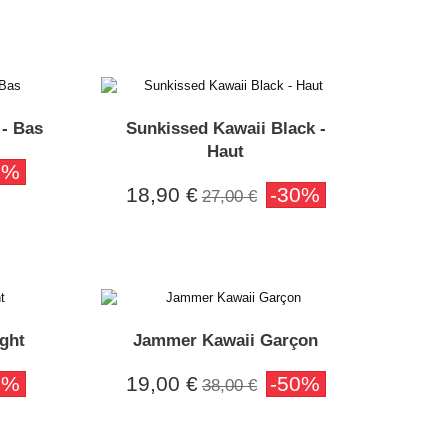
 - Bas
Sunkissed Kawaii Black -
Haut
0%
18,90 €
-30%
27,00 €
ght
Jammer Kawaii Garçon
0%
19,00 €
-50%
38,00 €