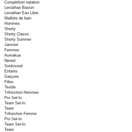
Compétition natation
Leviathan Bassin
Leviathan Eau Libre
Maillots de bain
Hommes
Shorty
Shorty Classic
Shorty Summer
Jammer
Femmes
Aumakua
Nereid
Sunkissed
Enfants
Garçons
Filles
Textile
Trifonction Hommes
Pro Set-In
Team Set-In
Team
Trifonction Femme
Pro Set-In
Team Set-In
Team