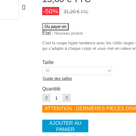
-50%
31,20 €
TTC
Ou payer en
État :
Nouveau produit
C'est la coupe hyper tendance avec les côtés larges 
qui s’adapte à chaque corps et vous met en valeur en
Taille
Guide des tailles
Quantité
ATTENTION : DERNIÈRES PIÈCES DISP
AJOUTER AU
PANIER