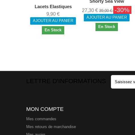
Shorty Sea View
Lacets Elastiques
-30%
27,30 €
39,00 €
9,90 €
AJOUTER AU PANIER
AJOUTER AU PANIER
En Stock
En Stock
LETTRE D'INFORMATIONS
MON COMPTE
Mes commandes
Mes retours de marchandise
Mes avoirs